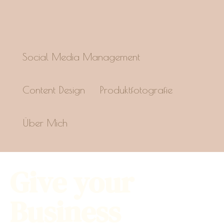
Social Media Management
Content Design
Produktfotografie
Über Mich
Give your
Business