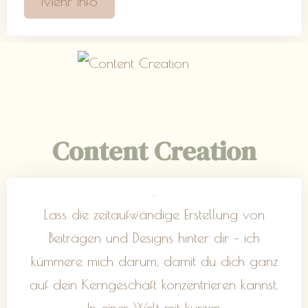
Mehr Info
Content Creation
Content Design
Lass die zeitaufwändige Erstellung von
Beiträgen und Designs hinter dir – ich
kümmere mich darum, damit du dich ganz
auf dein Kerngeschäft konzentrieren kannst.
In einer Welt mit kurzen