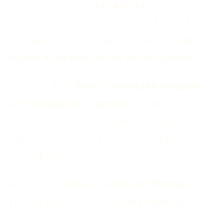
Strategie unterstütze
ich dich
, deine Social-
Media-Kanäle zu optimieren und deiner Marke,
deinem Produkt oder deiner Dienstleistung
die
Präsenz zu verleihen, die sie wirklich verdient
.
Mein Ziel ist es,
deinen Onlineauftritt einzigartig
und wirkungsvoll zu gestalten
, damit du dich
auf dein Kerngeschäft konzentrieren kannst –
während dein Social Media professionell für
dich arbeitet.
Hol dir jetzt
Klarheit, Content und Strategie
–
und bring deine Social-Media-Präsenz auf das
nächste Level!